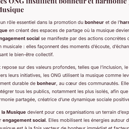
s ONG insufflent bonheur et harmonie 
 Musique
un rôle essentiel dans la promotion du
bonheur
et de l’
har
ique
en créant des espaces de partage où la musique devient
ngagement social
se manifeste par des actions concrètes 
n musicale : elles façonnent des moments d’écoute, d’échan
sant le bien-être collectif.
epose sur des valeurs profondes, telles que l’inclusion, le 
ers leurs initiatives, les ONG utilisent la musique comme lev
timent durable de
bonheur
, au cœur des communautés. Elles
ntégrer tous les publics, notamment les plus isolés, afin qu
rmonie partagée, créatrice d’une dynamique sociale positiv
 la Musique
devient pour ces organisations un terrain d’ex
ur
engagement social
. Elles mobilisent les énergies autour d
sique est à la fois vecteur de bonheur immédiat et facteu