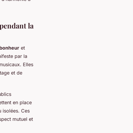
pendant la
bonheur
et
feste par la
musicaux. Elles
tage et de
blics
ettent en place
u isolées. Ces
espect mutuel et