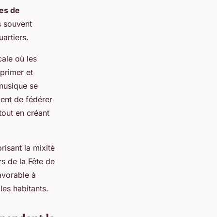
es de
s souvent
uartiers.
ale où les
xprimer et
 musique se
ment de fédérer
tout en créant
orisant la mixité
rs de la Fête de
avorable à
les habitants.