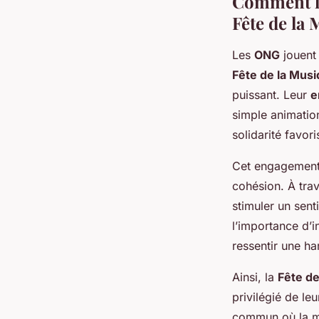
Comment le
Fête de la
Les
ONG
jouent 
Fête de la Mus
puissant. Leur
e
simple animatio
solidarité favori
Cet engagement r
cohésion. À trav
stimuler un sen
l’importance d’i
ressentir une ha
Ainsi, la
Fête de
privilégié de le
commun où la mu