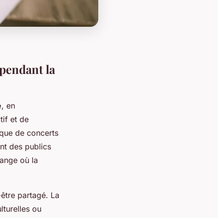
pendant la
e
, en
tif et de
sique de concerts
nt des publics
hange où la
-être partagé. La
lturelles ou