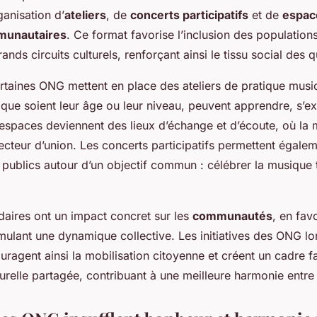
ganisation d’
ateliers
, de
concerts participatifs
et de
espac
munautaires
. Ce format favorise l’inclusion des population
nds circuits culturels, renforçant ainsi le tissu social des q
rtaines ONG mettent en place des ateliers de pratique music
 que soient leur âge ou leur niveau, peuvent apprendre, s’e
 espaces deviennent des lieux d’échange et d’écoute, où la
cteur d’union. Les concerts participatifs permettent égale
 publics autour d’un objectif commun : célébrer la musique 
daires ont un impact concret sur les
communautés
, en fav
imulant une dynamique collective. Les initiatives des ONG lo
ragent ainsi la mobilisation citoyenne et créent un cadre f
turelle partagée, contribuant à une meilleure harmonie entre 