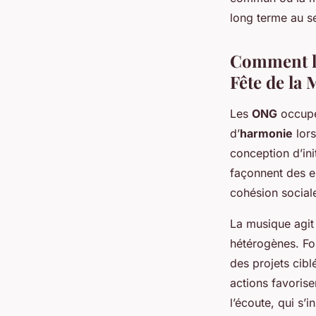
long terme au s
Comment le
Fête de la
Les
ONG
occupe
d’
harmonie
lors
conception d’ini
façonnent des e
cohésion sociale,
La musique agit
hétérogènes. For
des projets cibl
actions favoris
l’écoute, qui s’