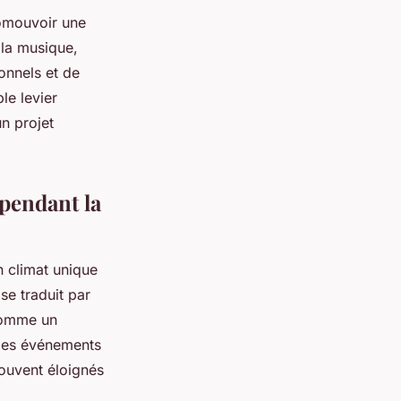
omouvoir une
 la musique,
sonnels et de
le levier
un projet
pendant la
n climat unique
se traduit par
 comme un
 des événements
 souvent éloignés