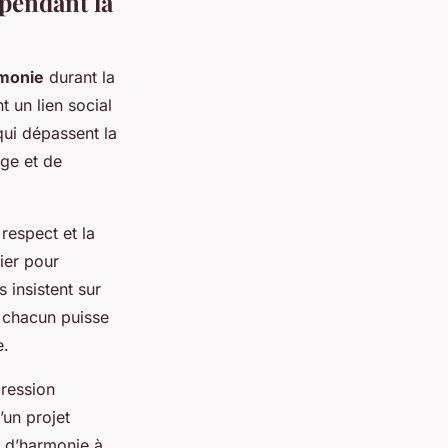
pendant la
monie
durant la
 un lien social
qui dépassent la
ge et de
respect et la
ier pour
 insistent sur
e chacun puisse
e.
pression
’un projet
r d’harmonie à