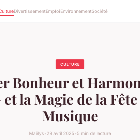
Culture
Divertissement
Emploi
Environnement
Société
CULTURE
er Bonheur et Harmoni
et la Magie de la Fête 
Musique
Maëlys
•
29 avril 2025
•
5 min de lecture