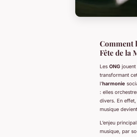
Comment le
Fête de la
Les
ONG
jouent 
transformant ce
l’
harmonie
socia
: elles orchestr
divers. En effet
musique devient
L’enjeu principa
musique, par son