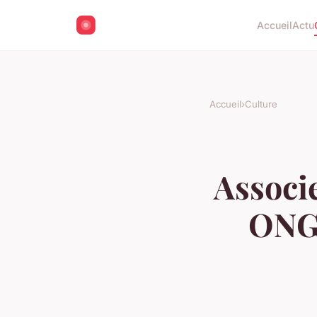
Accueil
Actu
Accueil
›
Culture
Associ
ONG 