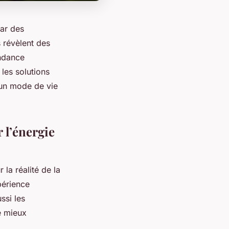
par des
 révèlent des
endance
les solutions
 un mode de vie
 l’énergie
la réalité de la
périence
ssi les
e mieux