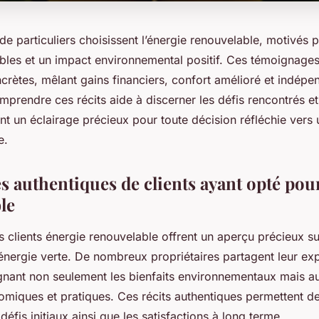
de particuliers choisissent l’énergie renouvelable, motivés 
les et un impact environnemental positif. Ces témoignages
crètes, mêlant gains financiers, confort amélioré et indép
prendre ces récits aide à discerner les défis rencontrés et 
nt un éclairage précieux pour toute décision réfléchie vers
e.
s authentiques de clients ayant opté pour
le
clients énergie renouvelable offrent un aperçu précieux sur 
l’énergie verte. De nombreux propriétaires partagent leur ex
lignant non seulement les bienfaits environnementaux mais au
miques et pratiques. Ces récits authentiques permettent d
éfis initiaux ainsi que les satisfactions à long terme.