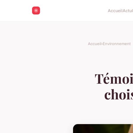
Accueil
Actu
Accueil
›
Environnement
Témoig
choi