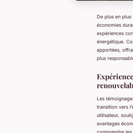
De plus en plus 
économies durab
expériences con
énergétique. Com
apportées, offra
plus responsabl
Expérience
renouvelab
Les témoignages 
transition vers 
utilisateur, sou
avantages écono
comprendre les d