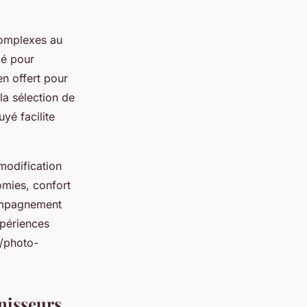
complexes au
lé pour
en offert pour
la sélection de
yé facilite
modification
omies, confort
compagnement
xpériences
s/photo-
rnisseurs