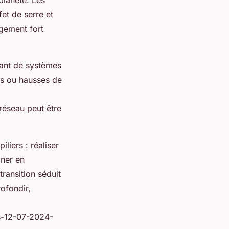
planète. Les
et de serre et
agement fort
pant de systèmes
es ou hausses de
réseau peut être
liers : réaliser
gner en
ransition séduit
ofondir,
ts-12-07-2024-