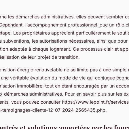
rne les démarches administratives, elles peuvent sembler 
Cependant, l’accompagnement professionnel joue un rôle c
 étape. Les propriétaires apprécient particulièrement le souti
subventions, les autorisations nécessaires, ainsi que pour 
ution adaptée à chaque logement. Ce processus clair et appu
alisation de leur projet de transition.
ansition énergie renouvelable ne se limite pas à une simple 
t une véritable évolution du mode de vie qui conjugue écon
orisation immobilière, tout en étant encouragée par un ac
x démarches administratives. Pour en savoir plus sur les e
ients, vous pouvez consulter https://www.lepoint.fr/service
et-temoignages-clients-12-07-2024-2565435.php.
ntrés et solutions apportées par les fou