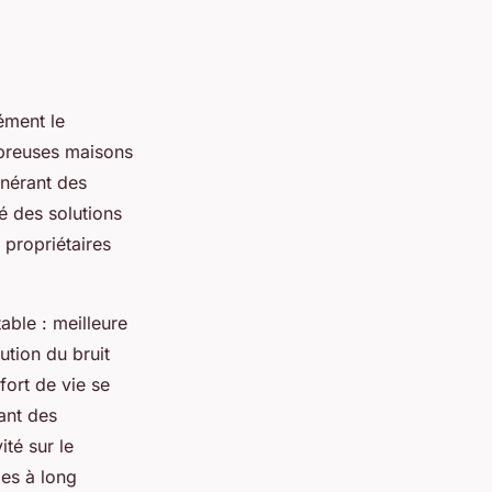
ément le
ombreuses maisons
énérant des
é des solutions
propriétaires
able : meilleure
ution du bruit
fort de vie se
rant des
ité sur le
es à long