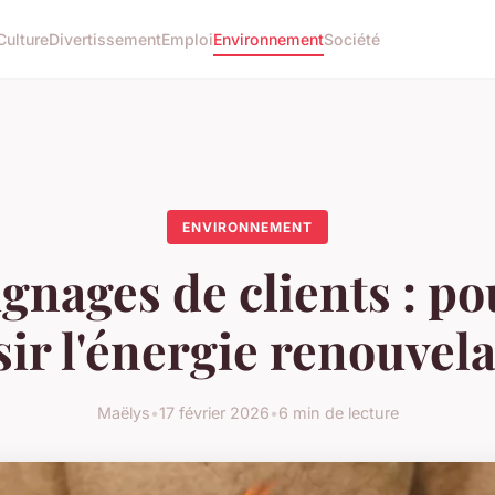
Culture
Divertissement
Emploi
Environnement
Société
ENVIRONNEMENT
nages de clients : p
sir l'énergie renouvela
Maëlys
•
17 février 2026
•
6 min de lecture