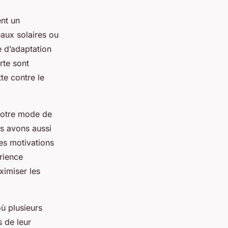
nt un
neaux solaires ou
e d’adaptation
rte sont
te contre le
 notre mode de
s avons aussi
es motivations
érience
imiser les
où plusieurs
s de leur