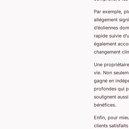
Par exemple, pl
allégement signif
d’éoliennes dome
rapide suivie d
également accomp
changement cli
Une propriétair
vie. Non seulem
gagné en indépe
profondes qui po
soulignent auss
bénéfices.
Enfin, pour mieu
clients satisfait