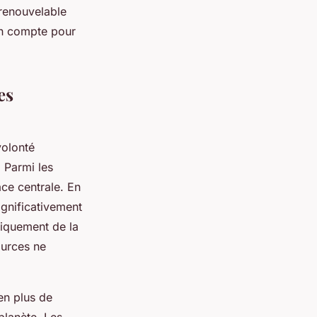
 renouvelable
 en compte pour
es
volonté
. Parmi les
ce centrale. En
ignificativement
niquement de la
ources ne
en plus de