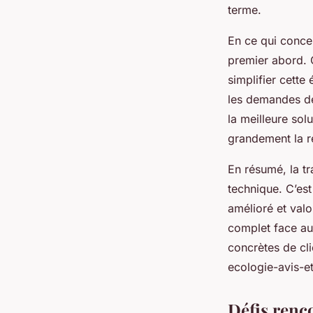
terme.
En ce qui conce
premier abord. 
simplifier cette
les demandes de 
la meilleure sol
grandement la ré
En résumé, la tr
technique. C’es
amélioré et val
complet face au
concrètes de cl
ecologie-avis-
Défis renco