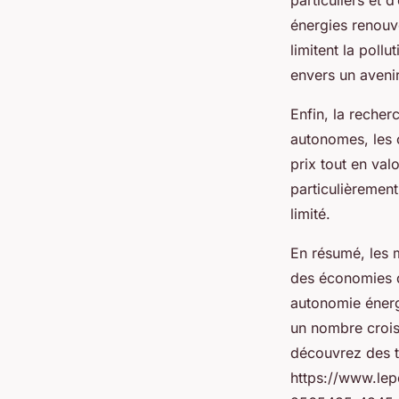
particuliers et 
énergies renouve
limitent la poll
envers un aveni
Enfin, la reche
autonomes, les 
prix tout en val
particulièrement
limité.
En résumé, les m
des économies d
autonomie énerg
un nombre croiss
découvrez des té
https://www.lep