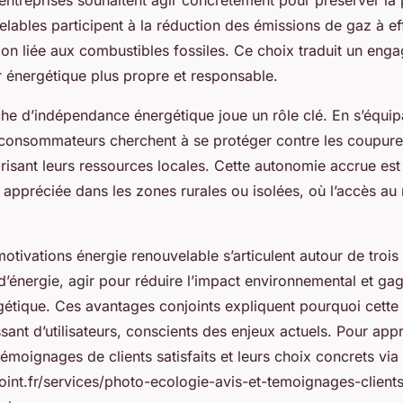
d’entreprises souhaitent agir concrètement pour préserver la 
lables participent à la réduction des émissions de gaz à eff
ution liée aux combustibles fossiles. Ce choix traduit un eng
r énergétique plus propre et responsable.
rche d’indépendance énergétique joue un rôle clé. En s’équi
consommateurs cherchent à se protéger contre les coupur
orisant leurs ressources locales. Cette autonomie accrue est
 appréciée dans les zones rurales ou isolées, où l’accès au 
otivations énergie renouvelable s’articulent autour de trois pi
’énergie, agir pour réduire l’impact environnemental et ga
étique. Ces avantages conjoints expliquent pourquoi cette t
ant d’utilisateurs, conscients des enjeux actuels. Pour appr
moignages de clients satisfaits et leurs choix concrets via
oint.fr/services/photo-ecologie-avis-et-temoignages-clien