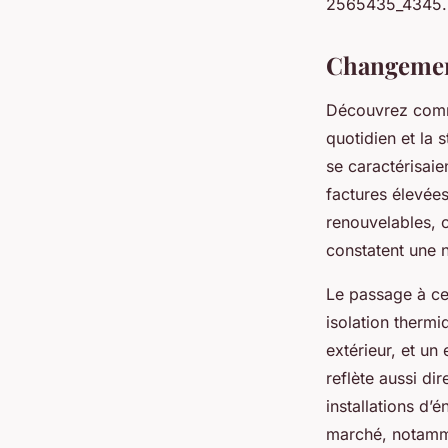
2565435_4345.
Changements
Découvrez comme
quotidien et la 
se caractérisai
factures élevée
renouvelables, 
constatent une n
Le passage à cet
isolation thermi
extérieur, et un
reflète aussi di
installations d’
marché, notamme