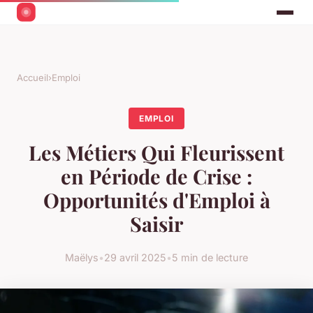
Accueil
›
Emploi
EMPLOI
Les Métiers Qui Fleurissent
en Période de Crise :
Opportunités d'Emploi à
Saisir
Maëlys
•
29 avril 2025
•
5 min de lecture