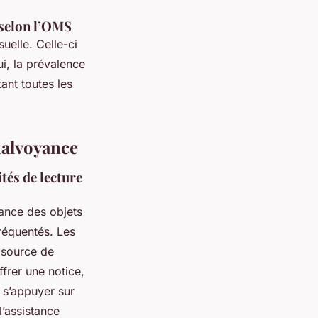
 selon l’OMS
uelle. Celle-ci
ui, la prévalence
ant toutes les
malvoyance
ités de lecture
ance des objets
réquentés. Les
t source de
ffrer une notice,
 s’appuyer sur
l’assistance