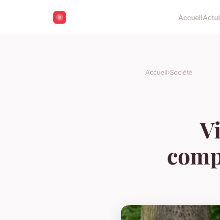
Accueil
Actu
Accueil
›
Société
Vi
compr