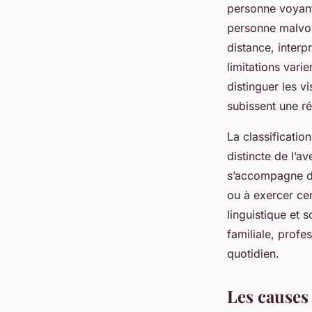
personne voyant
personne malvoya
distance, inter
limitations varie
distinguer les v
subissent une ré
La classificatio
distincte de l’a
s’accompagne de
ou à exercer cer
linguistique et 
familiale, profes
quotidien.
Les causes 