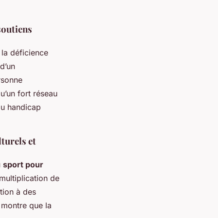
soutiens
la déficience
 d’un
rsonne
u’un fort réseau
 du handicap
turels et
u
sport pour
multiplication de
ation à des
 montre que la