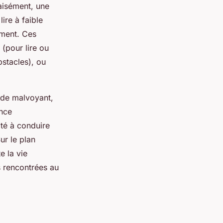
aisément, une
ire à faible
ement. Ces
e (pour lire ou
bstacles), ou
n de malvoyant,
ence
té à conduire
ur le plan
e la vie
ns rencontrées au