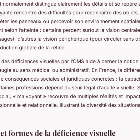
 normalement distingue clairement les détails et se repère 
nte rencontre des difficultés pour reconnaître des objets, l
préter les panneaux ou percevoir son environnement spatial
nt selon l’atteinte : certains perdent surtout la vision central
isages), d’autres la vision périphérique (pour circuler sans o
duction globale de la rétine.
n des déficiences visuelles par l’OMS aide à cerner la notio
veugle au sens médical ou administratif. En France, la différ
 conséquences sociales et juridiques concrètes : la capaci
taines professions dépend du seuil légal d’acuité visuelle. S
social, « malvoyant » recouvre de multiples réalités et impact
sionnelle et relationnelle, illustrant la diversité des situatio
et formes de la déficience visuelle