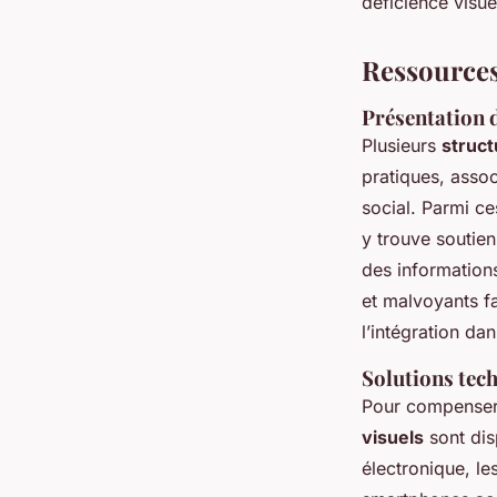
déficience visue
Ressources
Présentation 
Plusieurs
struct
pratiques, asso
social. Parmi ce
y trouve soutien
des informations
et malvoyants fa
l’intégration d
Solutions tec
Pour compenser
visuels
sont dis
électronique, le