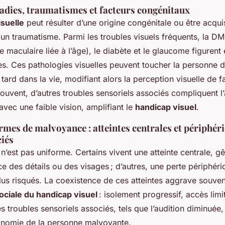
ladies, traumatismes et facteurs congénitaux
isuelle
peut résulter d’une origine congénitale ou être acqui
 un traumatisme. Parmi les troubles visuels fréquents, la D
maculaire liée à l’âge), le diabète et le glaucome figurent 
es. Ces pathologies visuelles peuvent toucher la personne d
 tard dans la vie, modifiant alors la perception visuelle de 
ouvent, d’autres troubles sensoriels associés compliquent l’
avec une faible vision, amplifiant le
handicap visuel
.
rmes de malvoyance : atteintes centrales et périphéri
ciés
n’est pas uniforme. Certains vivent une atteinte centrale, gê
e des détails ou des visages ; d’autres, une perte périphéri
us risqués. La coexistence de ces atteintes aggrave souven
ciale du handicap visuel
: isolement progressif, accès limit
es troubles sensoriels associés, tels que l’audition diminuée
onomie de la personne malvoyante.