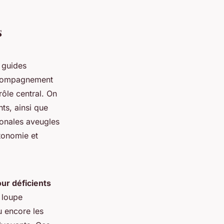
.
s
 guides
accompagnement
ôle central. On
nts, ainsi que
ionales aveugles
utonomie et
ur déficients
 loupe
u encore les