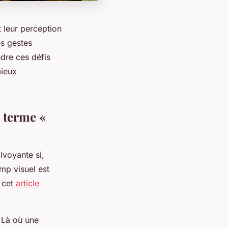
 leur perception
es gestes
dre ces défis
mieux
 terme «
lvoyante si,
amp visuel est
, cet
article
. Là où une