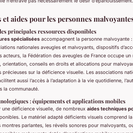
lle n’entrave pas nécessairement le désir d’épanouissement
 et aides pour les personnes malvoyante
des principales ressources disponibles
ures spécialisées
accompagnent la personne malvoyante :
ciations nationales aveugles et malvoyants, dispositifs d’
s acteurs, la Fédération des aveugles de France occupe un r
, orientation, conseils en droits et allocations pour malvoya
 précieuses sur la déficience visuelle. Les associations nat
cilitent aussi l’accès à l’adaptation à la vie quotidienne, l’a
ans la communauté.
hnologiques : équipements et applications mobiles
 une déficience visuelle, de nombreux
aides techniques po
ponibles. Le matériel adapté déficients visuels comprend la
s montres parlantes, les réveils sonores pour malvoyants, o