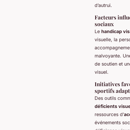
d’autrui.
Facteurs influ
sociaux
Le
handicap vis
visuelle, la per
accompagnement 
malvoyante. Une 
de soutien et un
visuel.
Initiatives fa
sportifs adap
Des outils comm
déficients visu
ressources d’
ac
événements soci