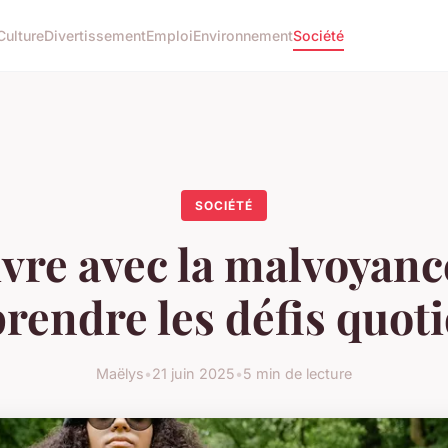
Culture
Divertissement
Emploi
Environnement
Société
SOCIÉTÉ
vre avec la malvoyanc
endre les défis quot
Maëlys
•
21 juin 2025
•
5 min de lecture