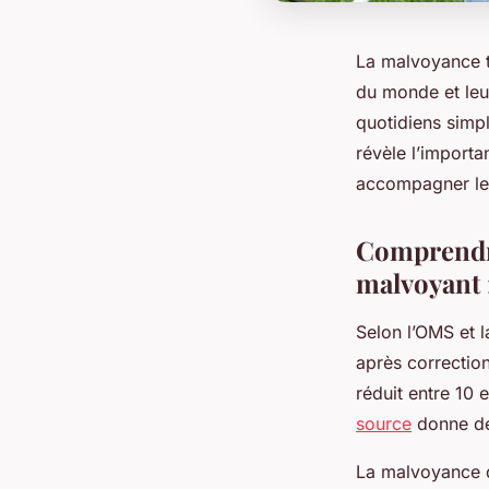
La malvoyance t
du monde et leur
quotidiens simp
révèle l’import
accompagner les
Comprendre
malvoyant 
Selon l’OMS et 
après correction
réduit entre 10 
source
donne des
La malvoyance di