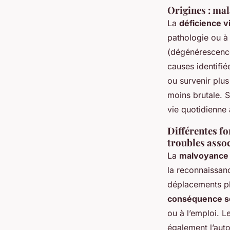
Origines : ma
La
déficience v
pathologie ou à
(dégénérescence 
causes identifié
ou survenir plus
moins brutale. S
vie quotidienne 
Différentes fo
troubles asso
La
malvoyance
la reconnaissanc
déplacements pl
conséquence so
ou à l’emploi. L
également l’aut