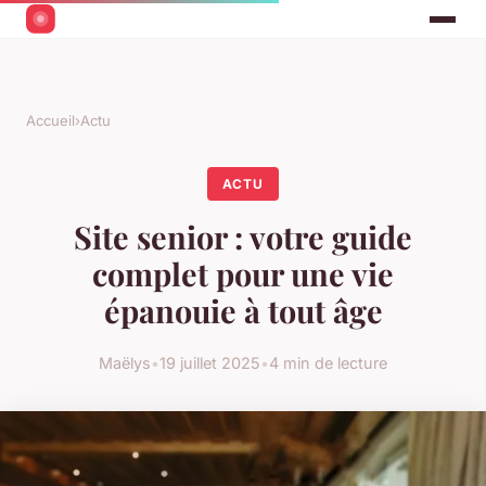
Accueil
›
Actu
ACTU
Site senior : votre guide
complet pour une vie
épanouie à tout âge
Maëlys
•
19 juillet 2025
•
4 min de lecture