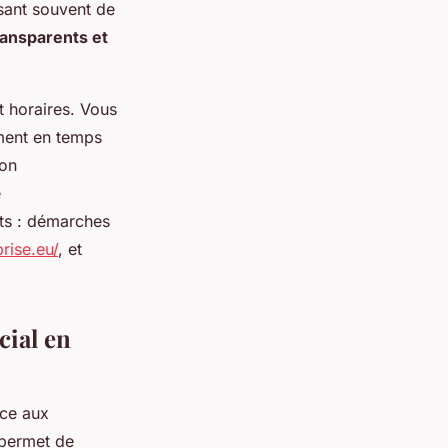
ssant souvent de
ransparents et
t horaires. Vous
ment en temps
ion
e
ets : démarches
prise.eu/
, et
cial en
âce aux
 permet de