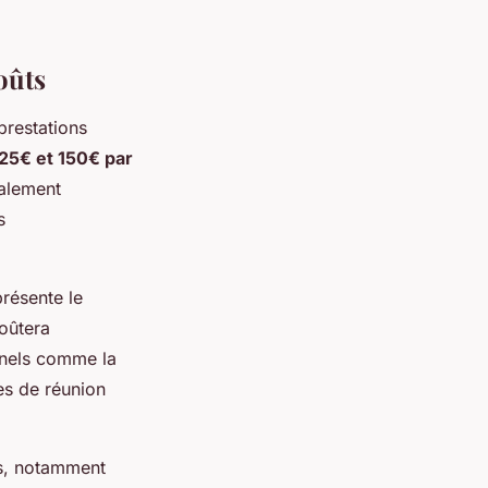
oûts
prestations
25€ et 150€ par
ralement
s
présente le
coûtera
nnels comme la
es de réunion
ts, notamment