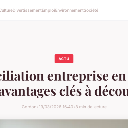
Culture
Divertissement
Emploi
Environnement
Société
ACTU
liation entreprise en 
avantages clés à déco
Gordon
•
19/03/2026 16:40
•
8 min de lecture