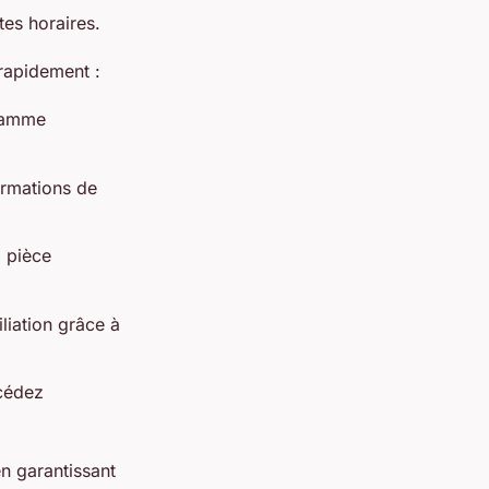
tes horaires.
rapidement :
 gamme
ormations de
, pièce
liation grâce à
ccédez
n garantissant