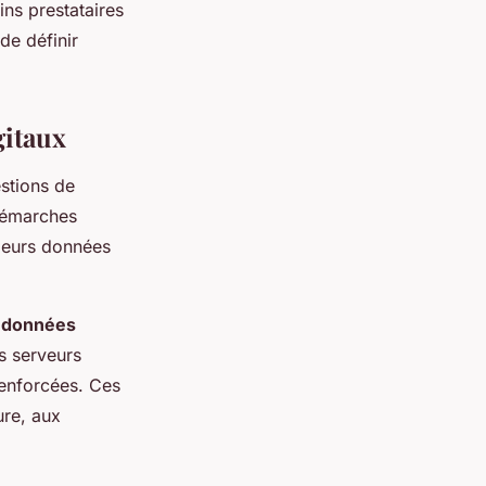
ins prestataires
de définir
gitaux
estions de
 démarches
 leurs données
s données
s serveurs
renforcées. Ces
ure, aux