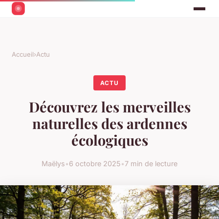
Accueil
›
Actu
ACTU
Découvrez les merveilles
naturelles des ardennes
écologiques
Maëlys
•
6 octobre 2025
•
7 min de lecture