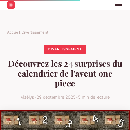
Accueil
›
Divertissement
DIVERTISSEMENT
Découvrez les 24 surprises du
calendrier de l'avent one
piece
Maëlys
•
29 septembre 2025
•
5 min de lecture